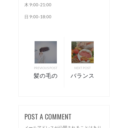
木 9:00-21:00
日 9:00-18:00
PREVIOUS POST
NEXT POST
髪の毛の
バランス
乾かすタ
の良い
イミング
◯◯で
は？？
艶々な髪
諏訪 岡
を作
POST A COMMENT
谷 美容
る！ 諏
室 リア
訪 岡
メールアドレスが公開されることはあり