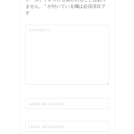
ン
谷 美容
ません。
*
が付いている欄は必須項目で
す
室 リア
ン