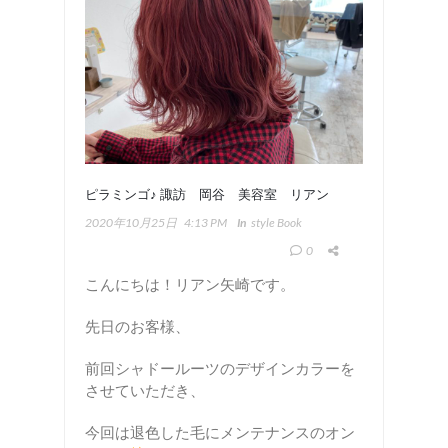
ピラミンゴ♪ 諏訪 岡谷 美容室 リアン
2020年10月25日
4:13 PM
In
Style Book
0
こんにちは！リアン矢崎です。
先日のお客様、
前回シャドールーツのデザインカラーを
させていただき、
今回は退色した毛にメンテナンスのオン