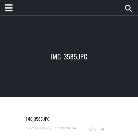
IMG_3585.JPG
IMG_3585.JPG
2021年8月27日
12:00 PM
In
0