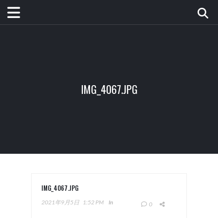
IMG_4067.JPG
IMG_4067.JPG
2021年9月5日
1:52 PM
In
0