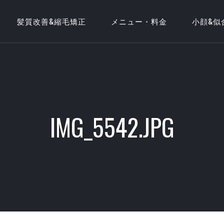
髪質改善&縮毛矯正
メニュー・料金
小顔&似
IMG_5542.JPG