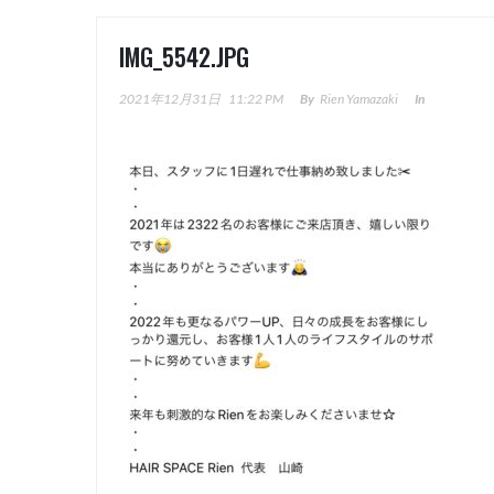
IMG_5542.JPG
2021年12月31日
11:22 PM
By
Rien Yamazaki
In