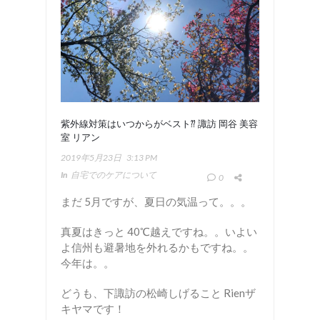
紫外線対策はいつからがベスト⁇ 諏訪 岡谷 美容
室 リアン
2019年5月23日
3:13 PM
In
自宅でのケアについて
0
まだ 5月ですが、夏日の気温って。。。
真夏はきっと 40℃越えですね。。いよい
よ信州も避暑地を外れるかもですね。。
今年は。。
どうも、下諏訪の松崎しげること Rienザ
キヤマです！