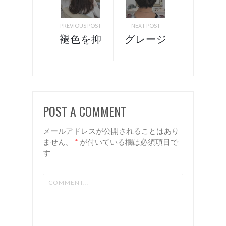
PREVIOUS POST
NEXT POST
褪色を抑
グレージ
えるカラ
ュ 諏訪
ースタイ
岡谷 美
ル！ 諏
容室 Rien
訪 岡谷
POST A COMMENT
美容室
リアン
メールアドレスが公開されることはあり
ません。
*
が付いている欄は必須項目で
す